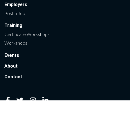
Employers
Post a Job
Training
Certificate Workshops
Workshops
Events
About
Contact