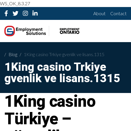
WS_OK_8.3.27
About
Contact
Blog
1King casino Trkiye gvenlik ve lisans.1315
1King casino Trkiye
gvenlik ve lisans.1315
1King casino
Türkiye –