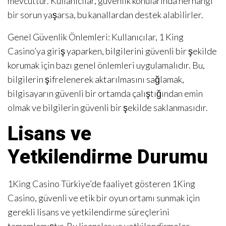
mevcuttur. Kullanıcılar, güvenlik konularında herhangi
bir sorun yaşarsa, bu kanallardan destek alabilirler.
Genel Güvenlik Önlemleri: Kullanıcılar, 1 King
Casino’ya giriş yaparken, bilgilerini güvenli bir şekilde
korumak için bazı genel önlemleri uygulamalıdır. Bu,
bilgilerin şifrelenerek aktarılmasını sağlamak,
bilgisayarın güvenli bir ortamda çalıştığından emin
olmak ve bilgilerin güvenli bir şekilde saklanmasıdır.
Lisans ve
Yetkilendirme Durumu
1King Casino Türkiye’de faaliyet gösteren 1King
Casino, güvenli ve etik bir oyun ortamı sunmak için
gerekli lisans ve yetkilendirme süreçlerini
tamamlamıştır. Bu lisanslar ve yetkilendirmeler,