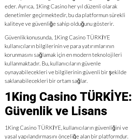
eder. Ayrıca, 1King Casino her yıl düzenli olarak
denetimler geçirmektedir, bu da platformun sürekli
kaliteye ve güvenliğe sahip olduğunu gösterir.
Güvenlik konusunda, 1King Casino TÜRKİYE
kullanıcıların bilgilerinin ve para yatırımlarının
korunmasını sağlamak için en modern teknolojileri
kullanmaktadır. Bu, kullanıcıların güvenle
oynayabilecekleri ve bilgilerinin güvenli bir şekilde
saklanabilecekleri bir ortam sağlar.
1King Casino TÜRKİYE:
Güvenlik ve Lisans
1King Casino TÜRKİYE, kullanıcıların güvenliğini ve
yasal yapılandırmasını önceliğe alan bir platformdur.