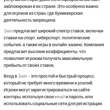
заблокирован в их стране. Это особенно важно
для игроков из стран, где букмекерская
деятельность запрещена.
1win предлагает широкий спектр ставок, включая
ставки на спорт, киберспорт, политические
события, а также игры в онлайн-казино. Компания
предлагает высокие коэффициенты, что
позволяет игрокам получать максимальную
прибыль от своих ставок.
Вход в 1win – это простой и быстрый процесс,
который не требует много времени и усилий.
Игроки могут зарегистрироваться на сайте
конторы, используя свои email и пароль, или
использовать социальные сети для регистрации.