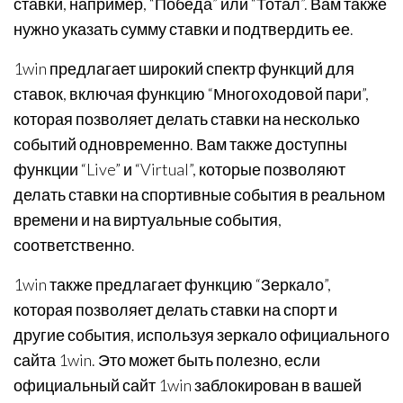
ставки, например, “Победа” или “Тотал”. Вам также
нужно указать сумму ставки и подтвердить ее.
1win предлагает широкий спектр функций для
ставок, включая функцию “Многоходовой пари”,
которая позволяет делать ставки на несколько
событий одновременно. Вам также доступны
функции “Live” и “Virtual”, которые позволяют
делать ставки на спортивные события в реальном
времени и на виртуальные события,
соответственно.
1win также предлагает функцию “Зеркало”,
которая позволяет делать ставки на спорт и
другие события, используя зеркало официального
сайта 1win. Это может быть полезно, если
официальный сайт 1win заблокирован в вашей