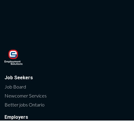
Job Seekers
Job Board
Newcomer Services
Better jobs Ontario
Employers
Post a Job