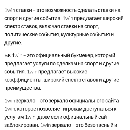
1win ставки – это возможность сделать ставки на
спорт и другие события. 1win предлагает широкий
спектр ставок, включая ставки на спорт,
политические события, культурные события и
другие.
БК 1win – это официальный букмекер, который
предлагает услуги по сделкам на спорт и другие
события. 1win предлагает высокие
коэффициенты, широкий спектр ставок и другие
преимущества.
1win зеркало – это зеркало официального сайта
1win, которое позволяет игрокам доступаться к
услугам 1win, даже если официальный сайт
заблокирован. 1win зеркало – это безопасный и