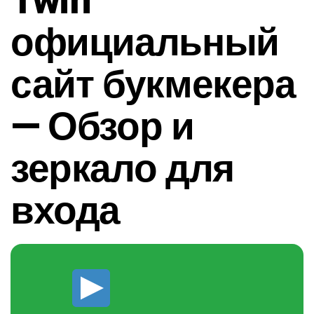
1win
официальный
сайт букмекера
— Обзор и
зеркало для
входа