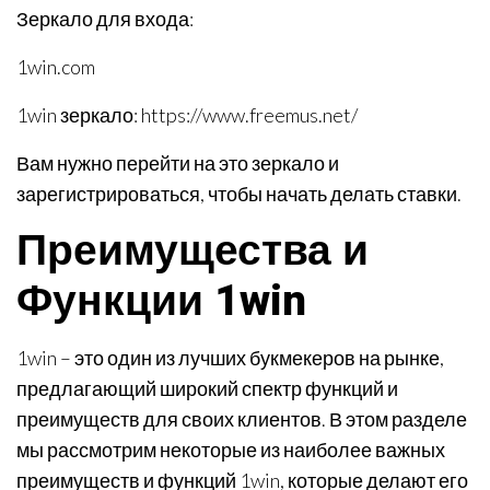
Зеркало для входа:
1win.com
1win зеркало: https://www.freemus.net/
Вам нужно перейти на это зеркало и
зарегистрироваться, чтобы начать делать ставки.
Преимущества и
Функции 1win
1win – это один из лучших букмекеров на рынке,
предлагающий широкий спектр функций и
преимуществ для своих клиентов. В этом разделе
мы рассмотрим некоторые из наиболее важных
преимуществ и функций 1win, которые делают его