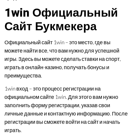
1win Официальный
Сайт Букмекера
Официальный сайт 1win – это место, где вы
можете найти все, что вам нужно для успешной
игры. Здесь вы можете сделать ставки на спорт,
играть в онлайн-казино, получать бонусы и
преимущества.
1win вход – это процесс регистрации на
официальном сайте 1win. Для этого вам нужно
заполнить форму регистрации, указав свои
личные данные и контактную информацию. После
регистрации вы сможете войти на сайт и начать
играть.