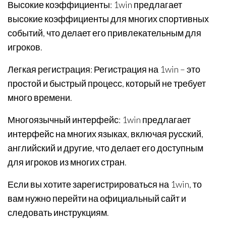
Высокие коэффициенты: 1win предлагает
высокие коэффициенты для многих спортивных
событий, что делает его привлекательным для
игроков.
Легкая регистрация: Регистрация на 1win – это
простой и быстрый процесс, который не требует
много времени.
Многоязычный интерфейс: 1win предлагает
интерфейс на многих языках, включая русский,
английский и другие, что делает его доступным
для игроков из многих стран.
Если вы хотите зарегистрироваться на 1win, то
вам нужно перейти на официальный сайт и
следовать инструкциям.