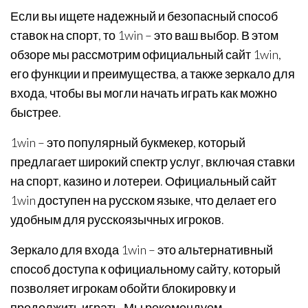
Если вы ищете надежный и безопасный способ
ставок на спорт, то 1win – это ваш выбор. В этом
обзоре мы рассмотрим официальный сайт 1win,
его функции и преимущества, а также зеркало для
входа, чтобы вы могли начать играть как можно
быстрее.
1win – это популярный букмекер, который
предлагает широкий спектр услуг, включая ставки
на спорт, казино и лотереи. Официальный сайт
1win доступен на русском языке, что делает его
удобным для русскоязычных игроков.
Зеркало для входа 1win – это альтернативный
способ доступа к официальному сайту, который
позволяет игрокам обойти блокировку и
продолжить играть. Мы рекомендуем