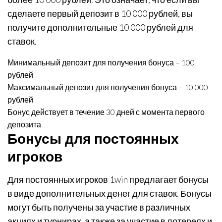
сделаете первый депозит в 10 000 рублей, вы
получите дополнительные 10 000 рублей для
ставок.
Минимальный депозит для получения бонуса – 100
рублей
Максимальный депозит для получения бонуса – 10 000
рублей
Бонус действует в течение 30 дней с момента первого
депозита
Бонусы для постоянных
игроков
Для постоянных игроков 1win предлагает бонусы
в виде дополнительных денег для ставок. Бонусы
могут быть получены за участие в различных
акциях и турнирах, а также за участие в лотереях и