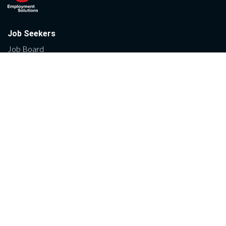
Job Seekers
Job Board
Newcomer Services
Better jobs Ontario
Employers
Post a Job
Training
Certificate Workshops
Workshops
Events
About
Contact