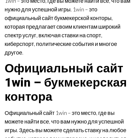
1win – это место, где вы можете найти все, что вам
нужно для успешной игры. 1win – это
официальный сайт букмекерской конторы,
которая предлагает своим клиентам широкий
спектр услуг, включая ставки на спорт,
киберспорт, политические события и многое
другое.
Официальный сайт
1win – букмекерская
контора
Официальный сайт 1win – это место, где вы
можете найти все, что вам нужно для успешной
игры. Здесь вы можете сделать ставку на любое