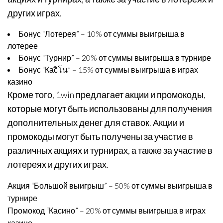
других играх.
Бонус “Лотерея” – 10% от суммы выигрыша в
лотерее
Бонус “Турнир” – 20% от суммы выигрыша в турнире
Бонус “Касิโน” – 15% от суммы выигрыша в играх
казино
Кроме того, 1win предлагает акции и промокоды,
которые могут быть использованы для получения
дополнительных денег для ставок. Акции и
промокоды могут быть получены за участие в
различных акциях и турнирах, а также за участие в
лотереях и других играх.
Акция “Большой выигрыш” – 50% от суммы выигрыша в
турнире
Промокод “Касино” – 20% от суммы выигрыша в играх
казино