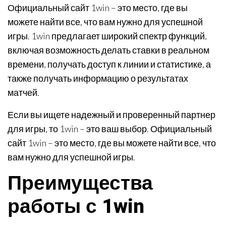
Официальный сайт 1win – это место, где вы
можете найти все, что вам нужно для успешной
игры. 1win предлагает широкий спектр функций,
включая возможность делать ставки в реальном
времени, получать доступ к линии и статистике, а
также получать информацию о результатах
матчей.
Если вы ищете надежный и проверенный партнер
для игры, то 1win – это ваш выбор. Официальный
сайт 1win – это место, где вы можете найти все, что
вам нужно для успешной игры.
Преимущества
работы с 1win