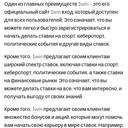
Один из главных преимуществ 1win – это его
официальный сайт 1win вход, который доступен
для всех пользователей. Это означает, что вы
можете легко и быстро зарегистрироваться и
начать делать ставки на спорт, киберспорт,
политические события и другие виды ставок.
Кроме того, 1win предлагает своим клиентам
широкий спектр ставок, включая ставки на спорт,
киберспорт, политические события, а также ставки
на финансовые рынки. Это означает, что вы
можете делать ставки на все, что вам интересно, и
получать выгоду от своих знаний.
Кроме того, 1win предлагает своим клиентам
множество бонусов и акций, которые могут помочь
вам начать свою карьеру в мире ставок. Например,