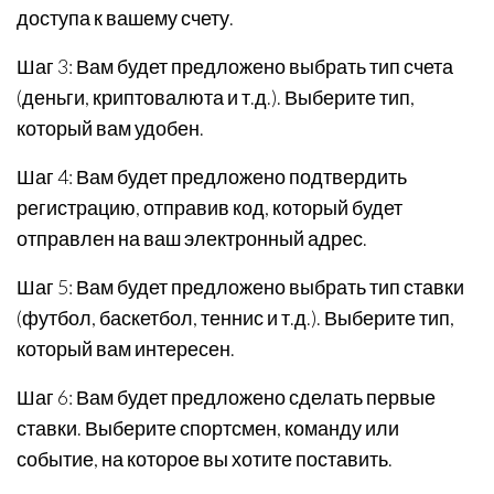
доступа к вашему счету.
Шаг 3: Вам будет предложено выбрать тип счета
(деньги, криптовалюта и т.д.). Выберите тип,
который вам удобен.
Шаг 4: Вам будет предложено подтвердить
регистрацию, отправив код, который будет
отправлен на ваш электронный адрес.
Шаг 5: Вам будет предложено выбрать тип ставки
(футбол, баскетбол, теннис и т.д.). Выберите тип,
который вам интересен.
Шаг 6: Вам будет предложено сделать первые
ставки. Выберите спортсмен, команду или
событие, на которое вы хотите поставить.