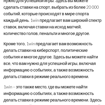
нужно для успешной игры. Здесь вы можете
сделать ставки на спорт, выбрать из более 20 000
событий, которые происходят в мире спорта
каждый день. 1win предлагает вам широкий спектр
ставок, включая ставки на исход матчей,
количество голов, пенальти и многое другое.
Кроме того, 1win предлагает вам возможность
делать ставки на киберспорт, политические
события и многое другое. Здесь вы можете найти
все, что вам нужно для успешной игры, включая
информацию о событиях, а также возможность
делать ставки в режиме реального времени.
1win – это также место, где вы можете найти
информацию о событиях, а также возможность
делать ставки в режиме реального времени. Здесь