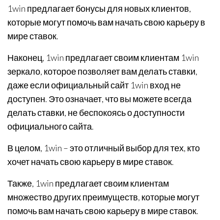
1win предлагает бонусы для новых клиентов,
которые могут помочь вам начать свою карьеру в
мире ставок.
Наконец, 1win предлагает своим клиентам 1win
зеркало, которое позволяет вам делать ставки,
даже если официальный сайт 1win вход не
доступен. Это означает, что вы можете всегда
делать ставки, не беспокоясь о доступности
официального сайта.
В целом, 1win – это отличный выбор для тех, кто
хочет начать свою карьеру в мире ставок.
Также, 1win предлагает своим клиентам
множество других преимуществ, которые могут
помочь вам начать свою карьеру в мире ставок.