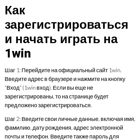
Как
зарегистрироваться
и начать играть на
1win
Шаг 1: Перейдите на официальный сайт 1win.
Введите адрес в браузере и нажмите на кнопку
“Вход” (1win вход). Если вы еще не
зарегистрированы, то на странице будет
предложено зарегистрироваться.
Шаг 2: Введите свои личные данные, включая имя,
фамилию, дату рождения, адрес электронной
почты и телефон. Введите также пароль для