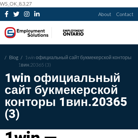
WS_OK_8.3.27
About
Contact
Blog
1win официальный сайт букмекерской конторы
1вин.20365 (3)
1win официальный
сайт букмекерской
конторы 1вин.20365
(3)