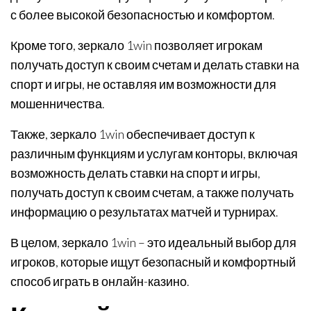
с более высокой безопасностью и комфортом.
Кроме того, зеркало 1win позволяет игрокам
получать доступ к своим счетам и делать ставки на
спорт и игры, не оставляя им возможности для
мошенничества.
Также, зеркало 1win обеспечивает доступ к
различным функциям и услугам конторы, включая
возможность делать ставки на спорт и игры,
получать доступ к своим счетам, а также получать
информацию о результатах матчей и турнирах.
В целом, зеркало 1win – это идеальный выбор для
игроков, которые ищут безопасный и комфортный
способ играть в онлайн-казино.