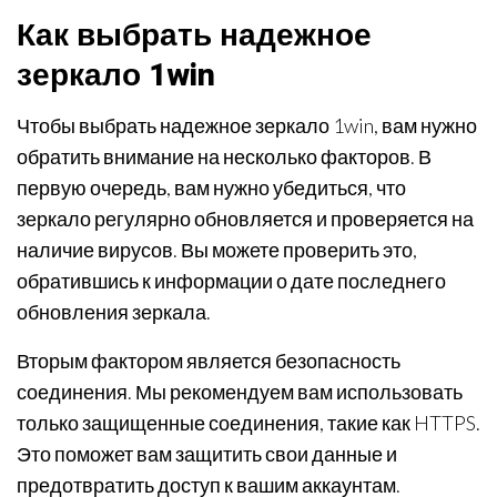
Как выбрать надежное
зеркало 1win
Чтобы выбрать надежное зеркало 1win, вам нужно
обратить внимание на несколько факторов. В
первую очередь, вам нужно убедиться, что
зеркало регулярно обновляется и проверяется на
наличие вирусов. Вы можете проверить это,
обратившись к информации о дате последнего
обновления зеркала.
Вторым фактором является безопасность
соединения. Мы рекомендуем вам использовать
только защищенные соединения, такие как HTTPS.
Это поможет вам защитить свои данные и
предотвратить доступ к вашим аккаунтам.