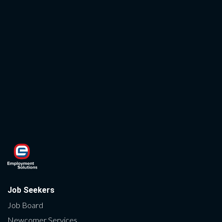
Job Seekers
Job Board
Newcomer Services