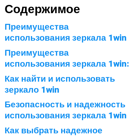
Содержимое
Преимущества
использования зеркала 1win
Преимущества
использования зеркала 1win:
Как найти и использовать
зеркало 1win
Безопасность и надежность
использования зеркала 1win
Как выбрать надежное