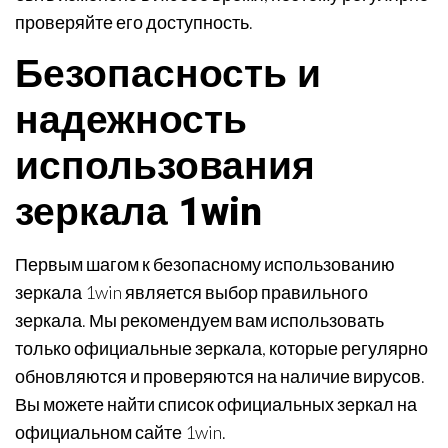
проверяйте его доступность.
Безопасность и
надежность
использования
зеркала 1win
Первым шагом к безопасному использованию
зеркала 1win является выбор правильного
зеркала. Мы рекомендуем вам использовать
только официальные зеркала, которые регулярно
обновляются и проверяются на наличие вирусов.
Вы можете найти список официальных зеркал на
официальном сайте 1win.