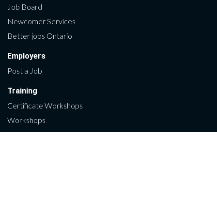
Job Board
Newcomer Services
Better jobs Ontario
Employers
Post a Job
Training
Certificate Workshops
Workshops
Events
About
Contact