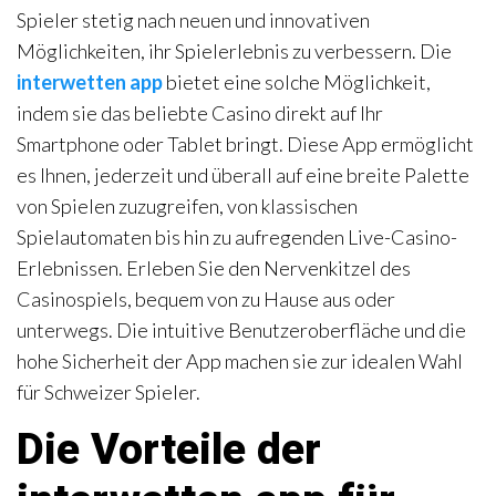
Spieler stetig nach neuen und innovativen
Möglichkeiten, ihr Spielerlebnis zu verbessern. Die
interwetten app
bietet eine solche Möglichkeit,
indem sie das beliebte Casino direkt auf Ihr
Smartphone oder Tablet bringt. Diese App ermöglicht
es Ihnen, jederzeit und überall auf eine breite Palette
von Spielen zuzugreifen, von klassischen
Spielautomaten bis hin zu aufregenden Live-Casino-
Erlebnissen. Erleben Sie den Nervenkitzel des
Casinospiels, bequem von zu Hause aus oder
unterwegs. Die intuitive Benutzeroberfläche und die
hohe Sicherheit der App machen sie zur idealen Wahl
für Schweizer Spieler.
Die Vorteile der