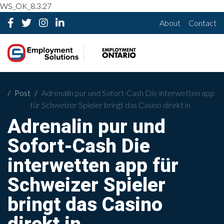
WS_OK_8.3.27
About
Contact
Post
Adrenalin pur und Sofort-Cash Die interwetten app
für Schweizer Spieler bringt das Casino direkt in
Adrenalin pur und
Sofort-Cash Die
interwetten app für
Schweizer Spieler
bringt das Casino