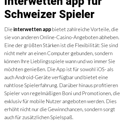
interwetten app für
Schweizer Spieler
Die
interwetten app
bietet zahlreiche Vorteile, die
sie von anderen Online-Casino-Angeboten abheben.
Eine der größten Stärken ist die Flexibilität: Sie sind
nicht mehr an einen Computer gebunden, sondern
können Ihre Lieblingsspiele wann und wo immer Sie
möchten genießen. Die App ist für sowohl iOS- als
auch Android-Geräte verfügbar und bietet eine
nahtlose Spielerfahrung. Darüber hinaus profitieren
Spieler von regelmäßigen Boni und Promotionen, die
exklusiv für mobile Nutzer angeboten werden. Dies
erhöht nicht nur die Gewinnchancen, sondern sorgt
auch für zusätzlichen Spielspaß.