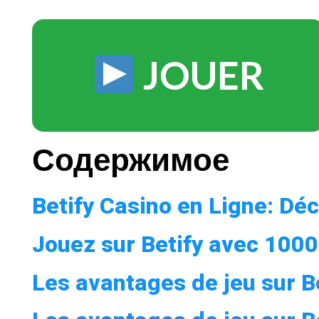
JOUER
Содержимое
Betify Casino en Ligne: Dé
Jouez sur Betify avec 1000
Les avantages de jeu sur B