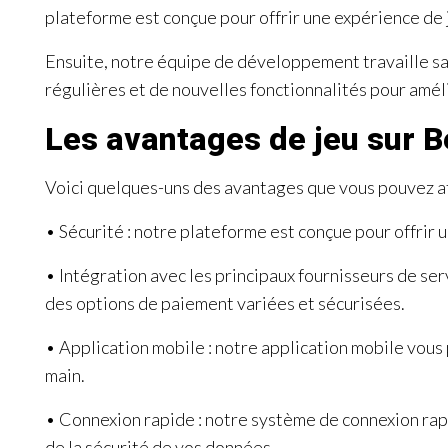
plateforme est conçue pour offrir une expérience de je
Ensuite, notre équipe de développement travaille san
régulières et de nouvelles fonctionnalités pour amél
Les avantages de jeu sur B
Voici quelques-uns des avantages que vous pouvez at
• Sécurité : notre plateforme est conçue pour offrir
• Intégration avec les principaux fournisseurs de ser
des options de paiement variées et sécurisées.
• Application mobile : notre application mobile vous 
main.
• Connexion rapide : notre système de connexion rap
de la sécurité de vos données.