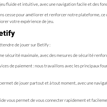
u fluide et intuitive, avec une navigation facile et des fon
s cesse pour améliorer et renforcer notre plateforme, ce qu
iorer votre expérience de jeu.
etify
tendre de jouer sur Betify :
 une sécurité maximale, avec des mesures de sécurité renfo
vices de paiement : nous travaillons avec les principaux fo
permet de jouer partout et à tout moment, avec une navigati
ide vous permet de vous connecter rapidement et facilement