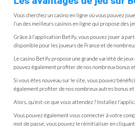
Les avantages de jeu sur B
Vous cherchez un casino en ligne où vous pouvez joue
l’un des meilleurs casinos en ligne qui propose des je
Grâce à l’application Betify, vous pouvez jouer à par
disponible pour les joueurs de France et de nombreu
Le casino Betify propose une grande variété de jeux d
pouvez également profiter de nos nombreux bonus e
Si vous êtes nouveau sur le site, vous pouvez bénéf
également profiter de nos nombreux autres bonus et
Alors, qu’est-ce que vous attendez ? Installez l’appli
Vous pouvez également vous connecter à votre compte 
mot de passe, vous pouvez le réinitialiser en cliquant