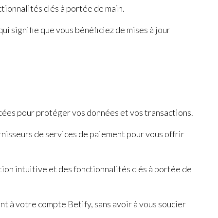
ctionnalités clés à portée de main.
i signifie que vous bénéficiez de mises à jour
rcées pour protéger vos données et vos transactions.
urnisseurs de services de paiement pour vous offrir
on intuitive et des fonctionnalités clés à portée de
 à votre compte Betify, sans avoir à vous soucier