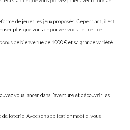
 Cela signifie que vous pouvez jouer avec un budget
forme de jeu et les jeux proposés. Cependant, il est
épenser plus que vous ne pouvez vous permettre.
n bonus de bienvenue de 1000 € et sa grande variété
ouvez vous lancer dans l’aventure et découvrir les
t de loterie. Avec son application mobile, vous