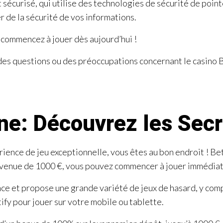
et sécurisé, qui utilise des technologies de sécurité de poi
r de la sécurité de vos informations.
et commencez à jouer dès aujourd’hui !
es questions ou des préoccupations concernant le casino B
gne: Découvrez les Sec
rience de jeu exceptionnelle, vous êtes au bon endroit ! Bet
envenue de 1000 €, vous pouvez commencer à jouer immédia
ce et propose une grande variété de jeux de hasard, y comp
ify pour jouer sur votre mobile ou tablette.