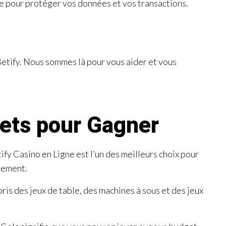
nte pour protéger vos données et vos transactions.
etify. Nous sommes là pour vous aider et vous
rets pour Gagner
ify Casino en Ligne est l’un des meilleurs choix pour
tement.
ris des jeux de table, des machines à sous et des jeux