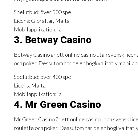
Spelutbud: över 500 spel
Licens: Gibraltar, Malta
Mobilapplikation: ja
3. Betway Casino
Betway Casino är ett online casino utan svensk licens
och poker. Dessutom har de en högkvalitativ mobilapp
Spelutbud: över 400 spel
Licens: Malta
Mobilapplikation: ja
4. Mr Green Casino
Mr Green Casino är ett online casino utan svensk licen
roulette och poker. Dessutom har de en högkvalitativ