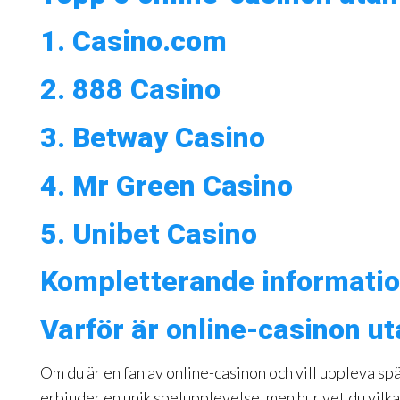
1. Casino.com
2. 888 Casino
3. Betway Casino
4. Mr Green Casino
5. Unibet Casino
Kompletterande informatio
Varför är online-casinon u
Om du är en fan av online-casinon och vill uppleva s
erbjuder en unik spelupplevelse, men hur vet du vilka