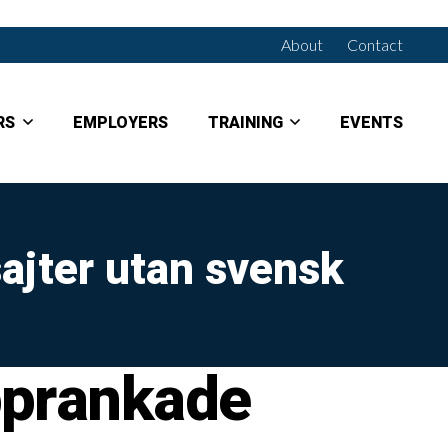
About
Contact
RS
EMPLOYERS
TRAINING
EVENTS
ajter utan svensk
pprankade