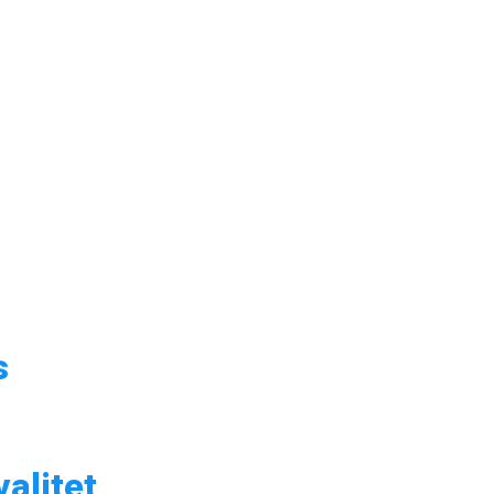
s
alitet