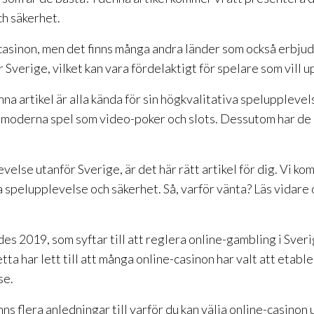
ch säkerhet.
casinon, men det finns många andra länder som också erbjuder 
r Sverige, vilket kan vara fördelaktigt för spelare som vill
a artikel är alla kända för sin högkvalitativa spelupplevel
er moderna spel som video-poker och slots. Dessutom har de 
velse utanför Sverige, är det här rätt artikel för dig. Vi 
va spelupplevelse och säkerhet. Så, varför vänta? Läs vidar
es 2019, som syftar till att reglera online-gambling i Sveri
tta har lett till att många online-casinon har valt att etable
se.
nns flera anledningar till varför du kan välja online-casinon