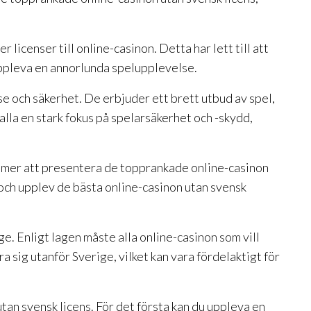
licenser till online-casinon. Detta har lett till att
 uppleva en annorlunda spelupplevelse.
se och säkerhet. De erbjuder ett brett utbud av spel,
alla en stark fokus på spelarsäkerhet och -skydd,
kommer att presentera de topprankade online-casinon
e och upplev de bästa online-casinon utan svensk
ge. Enligt lagen måste alla online-casinon som vill
ra sig utanför Sverige, vilket kan vara fördelaktigt för
 utan svensk licens. För det första kan du uppleva en