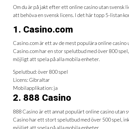
Om du är på jakt efter ett online casino utan svensk 
att behöva en svensk licens. I det här topp 5-listan 
1. Casino.com
Casino.com är ett av de mest populära online casino ut
Casino.com har en stor spelutbud med över 800 spel, 
möjligt att spela på alla mobila enheter.
Spelutbud: över 800 spel
Licens: Gibraltar
Mobilapplikation: ja
2. 888 Casino
888 Casino är ett annat populärt online casino utan sv
Casino har ett stort spelutbud med över 500 spel, ink
möjligt att spela på alla mobila enheter.