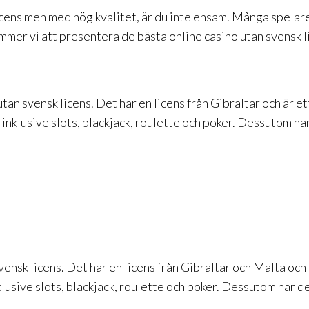
licens men med hög kvalitet, är du inte ensam. Många spelare
kommer vi att presentera de bästa online casino utan svensk 
an svensk licens. Det har en licens från Gibraltar och är et
inklusive slots, blackjack, roulette och poker. Dessutom ha
ensk licens. Det har en licens från Gibraltar och Malta och ä
lusive slots, blackjack, roulette och poker. Dessutom har d