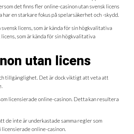
rsom det finns fler online-casinon utan svensk licens
 har en starkare fokus på spelarsäkerhet och -skydd.
svensk licens, som är kända för sin högkvalitativa
icens, som är kända för sin högkvalitativa
non utan licens
h tillgänglighet. Det är dock viktigt att veta att
e.
som licensierade online-casinon. Detta kan resultera
a att de inte är underkastade samma regler som
i licensierade online-casinon.