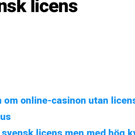
nsk licens
 om online-casinon utan licen
aus
 svensk licens men med hög kv