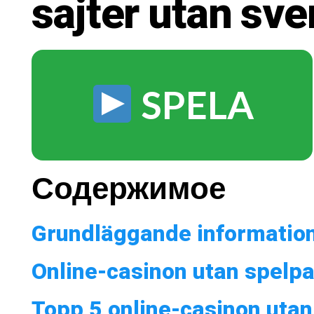
sajter utan sve
SPELA
Содержимое
Grundläggande information
Online-casinon utan spelp
Topp 5 online-casinon utan