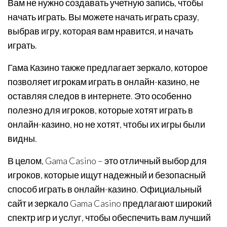
Вам не нужно создавать учетную запись, чтобы
начать играть. Вы можете начать играть сразу,
выбрав игру, которая вам нравится, и начать
играть.
Гама Казино также предлагает зеркало, которое
позволяет игрокам играть в онлайн-казино, не
оставляя следов в интернете. Это особенно
полезно для игроков, которые хотят играть в
онлайн-казино, но не хотят, чтобы их игры были
видны.
В целом, Gama Casino – это отличный выбор для
игроков, которые ищут надежный и безопасный
способ играть в онлайн-казино. Официальный
сайт и зеркало Gama Casino предлагают широкий
спектр игр и услуг, чтобы обеспечить вам лучший