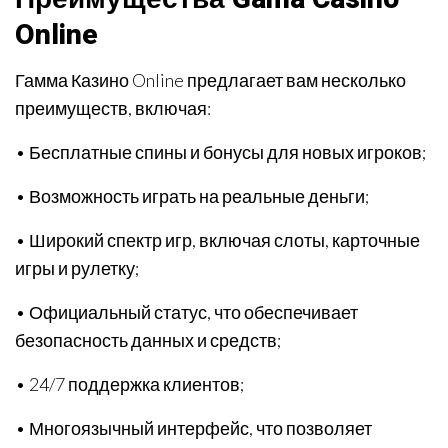
Online
Гамма Казино Online предлагает вам несколько
преимуществ, включая:
• Бесплатные спины и бонусы для новых игроков;
• Возможность играть на реальные деньги;
• Широкий спектр игр, включая слоты, карточные
игры и рулетку;
• Официальный статус, что обеспечивает
безопасность данных и средств;
• 24/7 поддержка клиентов;
• Многоязычный интерфейс, что позволяет