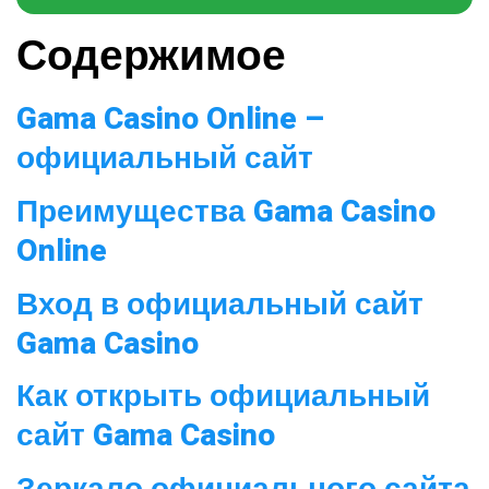
Содержимое
Gama Casino Online –
официальный сайт
Преимущества Gama Casino
Online
Вход в официальный сайт
Gama Casino
Как открыть официальный
сайт Gama Casino