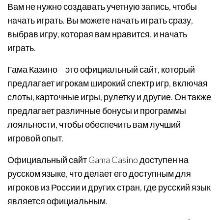
Вам не нужно создавать учетную запись, чтобы
начать играть. Вы можете начать играть сразу,
выбрав игру, которая вам нравится, и начать
играть.
Гама Казино – это официальный сайт, который
предлагает игрокам широкий спектр игр, включая
слоты, карточные игры, рулетку и другие. Он также
предлагает различные бонусы и программы
лояльности, чтобы обеспечить вам лучший
игровой опыт.
Официальный сайт Gama Casino доступен на
русском языке, что делает его доступным для
игроков из России и других стран, где русский язык
является официальным.