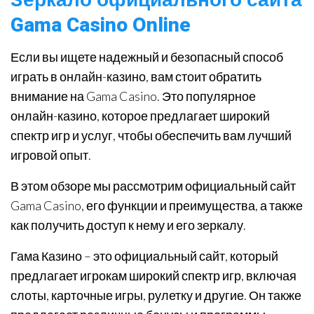
Зеркало официального сайта
Gama Casino Online
Если вы ищете надежный и безопасный способ
играть в онлайн-казино, вам стоит обратить
внимание на Gama Casino. Это популярное
онлайн-казино, которое предлагает широкий
спектр игр и услуг, чтобы обеспечить вам лучший
игровой опыт.
В этом обзоре мы рассмотрим официальный сайт
Gama Casino, его функции и преимущества, а также
как получить доступ к нему и его зеркалу.
Гама Казино – это официальный сайт, который
предлагает игрокам широкий спектр игр, включая
слоты, карточные игры, рулетку и другие. Он также