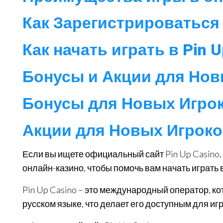
Как Зарегистрироваться 
Как начать играть в Pin 
Бонусы и Акции для Новы
Бонусы для Новых Игро
Акции для Новых Игрок
Если вы ищете официальный сайт Pin Up Casino,
онлайн-казино, чтобы помочь вам начать играть 
Pin Up Casino – это международный оператор, ко
русском языке, что делает его доступным для иг