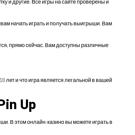
ку и другие. Все игры на сайте проверены и
 вам начать играть и получать выигрыши. Вам
ятся, прямо сейчас. Вам доступны различные
18 лет и что игра является легальной в вашей
in Up
ши. В этом онлайн-казино вы можете играть в