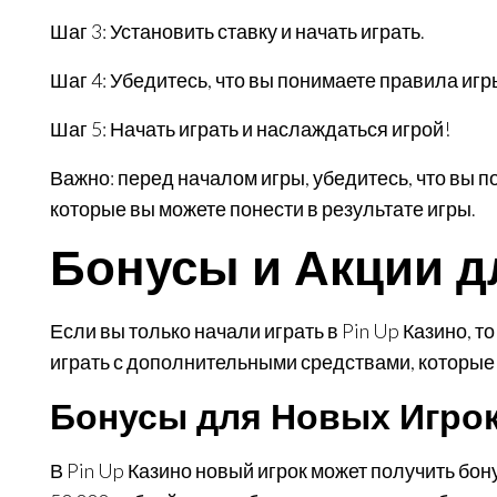
Шаг 3: Установить ставку и начать играть.
Шаг 4: Убедитесь, что вы понимаете правила иг
Шаг 5: Начать играть и наслаждаться игрой!
Важно: перед началом игры, убедитесь, что вы п
которые вы можете понести в результате игры.
Бонусы и Акции д
Если вы только начали играть в Pin Up Казино, 
играть с дополнительными средствами, которые 
Бонусы для Новых Игро
В Pin Up Казино новый игрок может получить бону