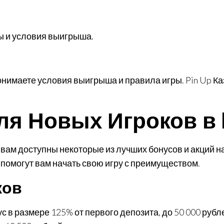
ры и условия выигрыша.
онимаете условия выигрыша и правила игры. Pin Up Ка
ля Новых Игроков в 
то вам доступны некоторые из лучших бонусов и акций 
помогут вам начать свою игру с преимуществом.
ков
с в размере 125% от первого депозита, до 50 000 рубле