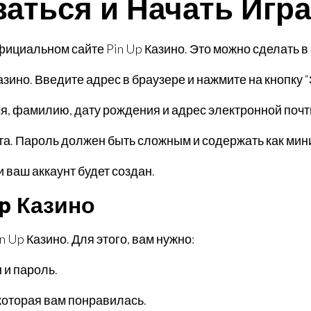
аться и Начать Игра
фициальном сайте Pin Up Казино. Это можно сделать 
зино. Введите адрес в браузере и нажмите на кнопку 
я, фамилию, дату рождения и адрес электронной почты
та. Пароль должен быть сложным и содержать как мин
и ваш аккаунт будет создан.
Up Казино
n Up Казино. Для этого, вам нужно:
 и пароль.
 которая вам понравилась.