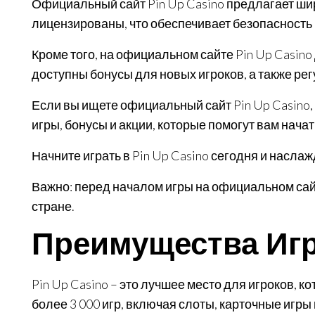
Официальный сайт Pin Up Casino предлагает широ
лицензированы, что обеспечивает безопасность 
Кроме того, на официальном сайте Pin Up Casino
доступны бонусы для новых игроков, а также ре
Если вы ищете официальный сайт Pin Up Casino, 
игры, бонусы и акции, которые помогут вам нача
Начните играть в Pin Up Casino сегодня и насла
Важно: перед началом игры на официальном сайте
стране.
Преимущества Игр
Pin Up Casino – это лучшее место для игроков, 
более 3 000 игр, включая слоты, карточные игры 