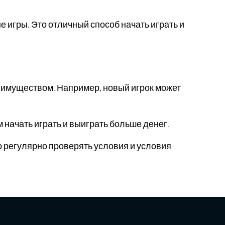
е игры. Это отличный способ начать играть и
преимуществом. Например, новый игрок может
 начать играть и выиграть больше денег.
о регулярно проверять условия и условия