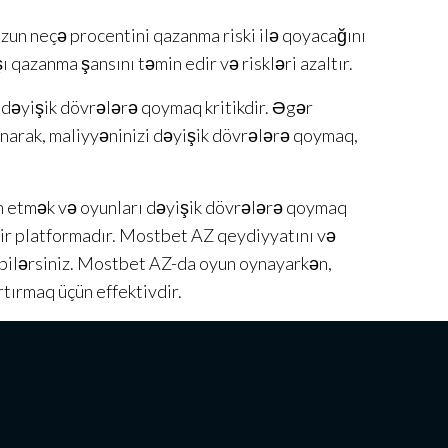
zun neçə procentini qazanma riski ilə qoyacağını
ı qazanma şansını təmin edir və riskləri azaltır.
 dəyişik dövrələrə qoymaq kritikdir. Əgər
anarak, maliyyəninizi dəyişik dövrələrə qoymaq,
in etmək və oyunları dəyişik dövrələrə qoymaq
bir platformadır. Mostbet AZ qeydiyyatını və
 bilərsiniz. Mostbet AZ-da oyun oynayarkən,
tırmaq üçün effektivdir.