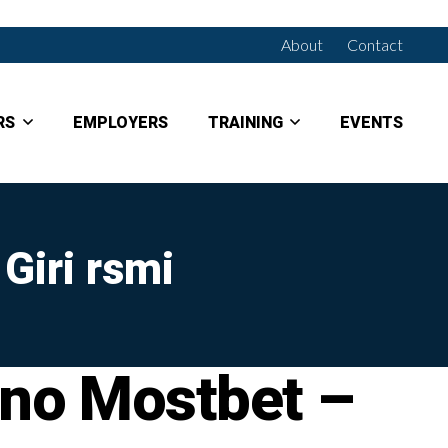
About
Contact
RS
EMPLOYERS
TRAINING
EVENTS
Giri rsmi
ino Mostbet –