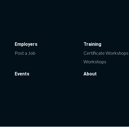
Employers
Training
Post a Job
Certificate Workshops
Workshops
Events
About