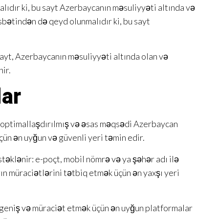
ıdır ki, bu sayt Azerbaycanın məsuliyyəti altında və
ətindən də qeyd olunmalıdır ki, bu sayt
ayt, Azerbaycanın məsuliyyəti altında olan və
ir.
lar
 optimallaşdırılmış və əsas məqsədi Azerbaycan
n ən uyğun və güvenli yeri təmin edir.
əklənir: e-poçt, mobil nömrə və ya şəhər adı ilə
n müraciətlərini tətbiq etmək üçün ən yaxşı yeri
geniş və müraciət etmək üçün ən uyğun platformalar