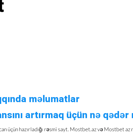
t
qqında məlumatlar
sını artırmaq üçün nə qədər 
an üçün hazırladığı rəsmi sayt. Mostbet.az və Mostbet az 