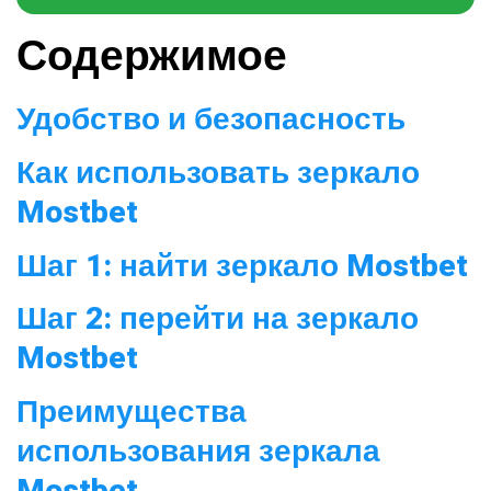
Содержимое
Удобство и безопасность
Как использовать зеркало
Mostbet
Шаг 1: найти зеркало Mostbet
Шаг 2: перейти на зеркало
Mostbet
Преимущества
использования зеркала