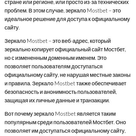
стране или регионе, или просто из-за технических
проблем. В этом случае, зеркало Mostbet – это
идеальное решение для доступа к официальному
сайту.
Зеркало Mostbet – это веб-адрес, который
зеркально копирует официальный сайт Мостбет,
но с измененным доменным именем. Это
позволяет пользователям доступаться
официальному сайту, не нарушая местные законы
и правила. Зеркало Mostbet также обеспечивает
безопасность и анонимность пользователей,
защищая их личные данные и транзакции.
Вот почему зеркало Mostbet является таким
популярным среди пользователей Мостбет. Оно
позволяет им доступаться официальному сайту,