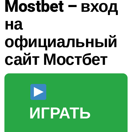
Mostbet – вход
на
официальный
сайт Мостбет
ИГРАТЬ