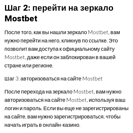
Шаг 2: перейти на зеркало
Mostbet
После того, как вы нашли зеркало Mostbet, вам
нужно перейти на него, кликнув по ссылке. Это
позволит вам доступа к официальному сайту
Mostbet, даже если он заблокирован в вашей
стране или регионе.
Шаг 3: авторизоваться на сайте Mostbet
После перехода на зеркало Mostbet, вам нужно
авторизоваться на сайте Mostbet, используя ваш
логин и пароль. Если вы еще не зарегистрированы
на сайте, вам нужно зарегистрироваться, чтобы
начать играть в онлайн-казино.