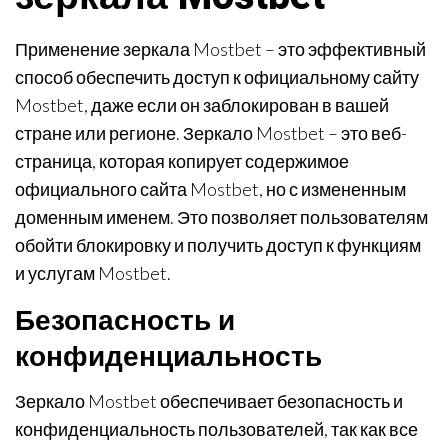
Применение зеркала Mostbet – это эффективный
способ обеспечить доступ к официальному сайту
Mostbet, даже если он заблокирован в вашей
стране или регионе. Зеркало Mostbet – это веб-
страница, которая копирует содержимое
официального сайта Mostbet, но с измененным
доменным именем. Это позволяет пользователям
обойти блокировку и получить доступ к функциям
и услугам Mostbet.
Безопасность и
конфиденциальность
Зеркало Mostbet обеспечивает безопасность и
конфиденциальность пользователей, так как все