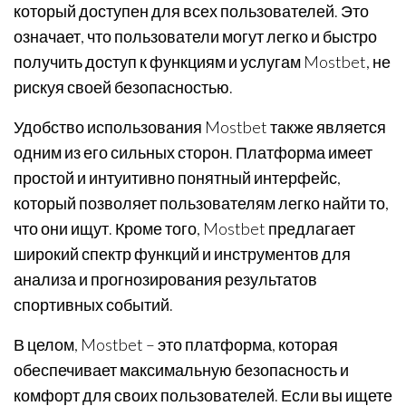
который доступен для всех пользователей. Это
означает, что пользователи могут легко и быстро
получить доступ к функциям и услугам Mostbet, не
рискуя своей безопасностью.
Удобство использования Mostbet также является
одним из его сильных сторон. Платформа имеет
простой и интуитивно понятный интерфейс,
который позволяет пользователям легко найти то,
что они ищут. Кроме того, Mostbet предлагает
широкий спектр функций и инструментов для
анализа и прогнозирования результатов
спортивных событий.
В целом, Mostbet – это платформа, которая
обеспечивает максимальную безопасность и
комфорт для своих пользователей. Если вы ищете