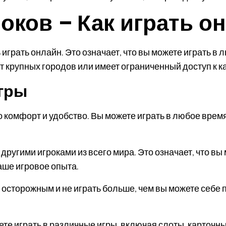
оков – Как играть о
грать онлайн. Это означает, что вы можете играть в л
от крупных городов или имеет ограниченный доступ к к
гры
комфорт и удобство. Вы можете играть в любое время,
 другими игроками из всего мира. Это означает, что в
аше игровое опыта.
 осторожным и не играть больше, чем вы можете себе по
жете играть в различные игры, включая слоты, карточн