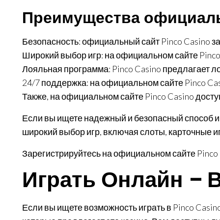
Преимущества официальн
Безопасность: официальный сайт Pinco Casino 
Широкий выбор игр: на официальном сайте Pinco 
Лояльная программа: Pinco Casino предлагает л
24/7 поддержка: на официальном сайте Pinco Ca
Также, на официальном сайте Pinco Casino дост
Если вы ищете надежный и безопасный способ игр
широкий выбор игр, включая слоты, карточные иг
Зарегистрируйтесь на официальном сайте Pinco C
Играть Онлайн – 
Если вы ищете возможность играть в Pinco Casino