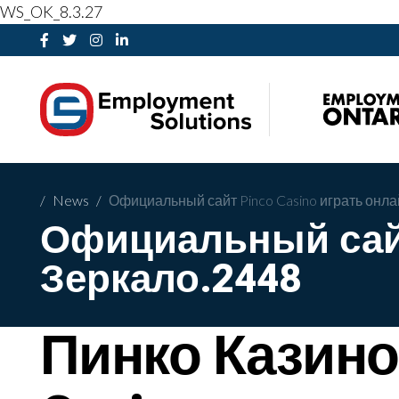
WS_OK_8.3.27
News
Официальный сайт Pinco Casino играть онла
Официальный сайт 
Зеркало.2448
Пинко Казино