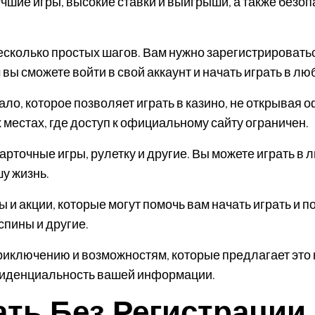
учшие игры, высокие ставки и выигрыши, а также без
есколько простых шагов. Вам нужно зарегистрироватьс
вы сможете войти в свой аккаунт и начать играть в л
кало, которое позволяет играть в казино, не открывая 
х местах, где доступ к официальному сайту ограничен.
рточные игры, рулетку и другие. Вы можете играть в 
у жизнь.
ы и акции, которые могут помочь вам начать играть и
спины и другие.
к приключению и возможностям, которые предлагает это
нфиденциальность вашей информации.
ать Без Регистрации