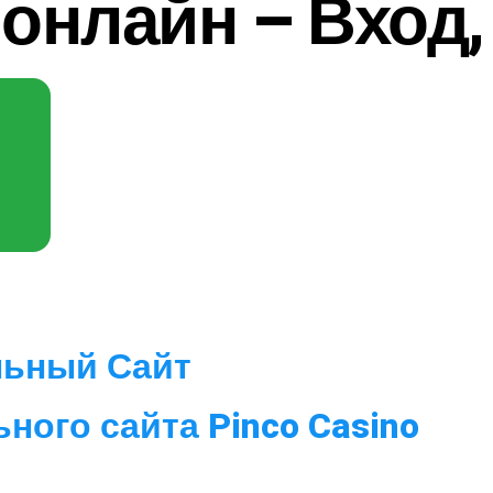
 онлайн – Вход
льный Сайт
ого сайта Pinco Casino