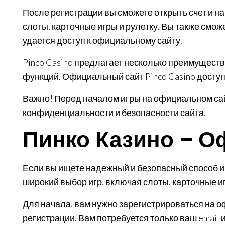
После регистрации вы сможете открыть счет и на
слоты, карточные игры и рулетку. Вы также смож
удается доступ к официальному сайту.
Pinco Casino предлагает несколько преимуществ
функций. Официальный сайт Pinco Casino доступ
Важно! Перед началом игры на официальном сайте
конфиденциальности и безопасности сайта.
Пинко Казино – 
Если вы ищете надежный и безопасный способ игр
широкий выбор игр, включая слоты, карточные иг
Для начала, вам нужно зарегистрироваться на о
регистрации. Вам потребуется только ваш email 