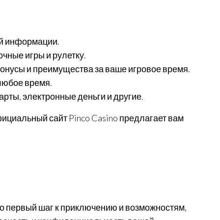
ей информации.
очные игры и рулетку.
бонусы и преимущества за ваше игровое время.
 любое время.
рты, электронные деньги и другие.
фициальный сайт Pinco Casino предлагает вам
 это первый шаг к приключению и возможностям,