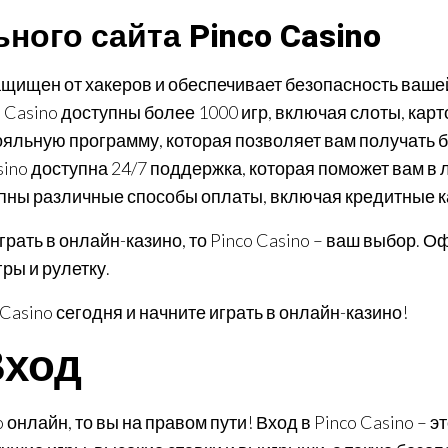
ого сайта Pinco Casino
защищен от хакеров и обеспечивает безопасность ваш
Casino доступны более 1000 игр, включая слоты, карт
ояльную программу, которая позволяет вам получать 
sino доступна 24/7 поддержка, которая поможет вам в
упны различные способы оплаты, включая кредитные ка
ать в онлайн-казино, то Pinco Casino – ваш выбор. О
ры и рулетку.
asino сегодня и начните играть в онлайн-казино!
Вход
 онлайн, то вы на правом пути! Вход в Pinco Casino –