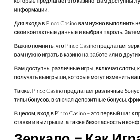
которые предлагает это казино. Вам доступны л
информации.
Для входа в Pinco Casino вам нужно выполнить н
свои контактные данные и выбрав пароль. Затем 
Важно помнить, что Pinco Casino предлагает зер
вам нужно играть в казино на работе или в други
Вам доступны различные игры, включая слоты, ка
получать выигрыши, которые могут изменить ваш
Также, Pinco Casino предлагает различные бонус
типы бонусов, включая депозитные бонусы, фри
В целом, вход в Pinco Casino – это первый шаг 
ставки и выигрыши, а также безопасность и ко
Зеркало – Как Игр