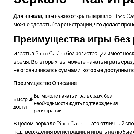
Для начала, вам нужно открыть зеркало Pinco Cas
можно сделать без регистрации, что делает про
Преимущества игры без 
Играть в Pinco Casino без регистрации имеет не
время. Во-вторых, вы можете начать играть сраз
не ограничиваясь суммами, которые доступны п
Преимущество Описание
Вы можете начать играть сразу, без
Быстрый
необходимости ждать подтверждения
доступ
регистрации.
В целом, зеркало Pinco Casino – это отличный сп
подтверждения регистрации, и играть на любые 