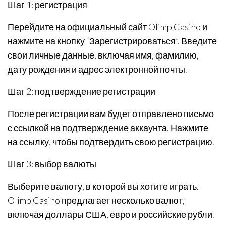
Шаг 1: регистрация
Перейдите на официальный сайт Olimp Casino и
нажмите на кнопку “Зарегистрироваться”. Введите
свои личные данные, включая имя, фамилию,
дату рождения и адрес электронной почты.
Шаг 2: подтверждение регистрации
После регистрации вам будет отправлено письмо
с ссылкой на подтверждение аккаунта. Нажмите
на ссылку, чтобы подтвердить свою регистрацию.
Шаг 3: выбор валюты
Выберите валюту, в которой вы хотите играть.
Olimp Casino предлагает несколько валют,
включая доллары США, евро и российские рубли.