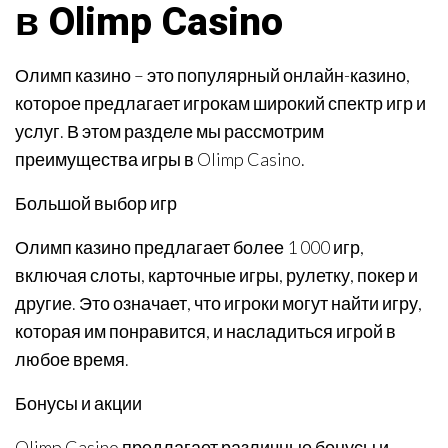
в Olimp Casino
Олимп казино – это популярный онлайн-казино,
которое предлагает игрокам широкий спектр игр и
услуг. В этом разделе мы рассмотрим
преимущества игры в Olimp Casino.
Большой выбор игр
Олимп казино предлагает более 1 000 игр,
включая слоты, карточные игры, рулетку, покер и
другие. Это означает, что игроки могут найти игру,
которая им понравится, и насладиться игрой в
любое время.
Бонусы и акции
Olimp Casino предлагает различные бонусы и