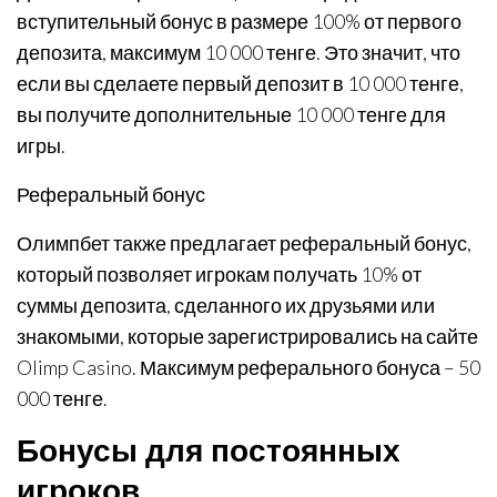
вступительный бонус в размере 100% от первого
депозита, максимум 10 000 тенге. Это значит, что
если вы сделаете первый депозит в 10 000 тенге,
вы получите дополнительные 10 000 тенге для
игры.
Реферальный бонус
Олимпбет также предлагает реферальный бонус,
который позволяет игрокам получать 10% от
суммы депозита, сделанного их друзьями или
знакомыми, которые зарегистрировались на сайте
Olimp Casino. Максимум реферального бонуса – 50
000 тенге.
Бонусы для постоянных
игроков