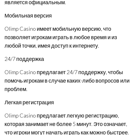
является официальным.
Мобильная версия
Olimp Casino имеет мобильную версию, что
позволяет игрокам играть в любое время и из
любой точки, имея доступ к интернету.
24/7 поддержка
Olimp Casino предлагает 24/7 поддержку, чтобы
помочь игрокам в случае каких-либо вопросов или
проблем.
Легкая регистрация
Olimp Casino предлагает легкую регистрацию,
которая занимает не более 5 минут. Это означает,
что игроки могут начать играть как можно быстрее.