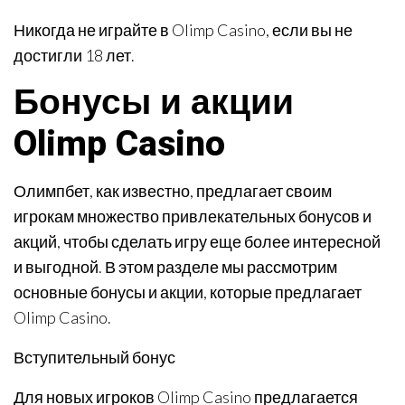
Никогда не играйте в Olimp Casino, если вы не
достигли 18 лет.
Бонусы и акции
Olimp Casino
Олимпбет, как известно, предлагает своим
игрокам множество привлекательных бонусов и
акций, чтобы сделать игру еще более интересной
и выгодной. В этом разделе мы рассмотрим
основные бонусы и акции, которые предлагает
Olimp Casino.
Вступительный бонус
Для новых игроков Olimp Casino предлагается