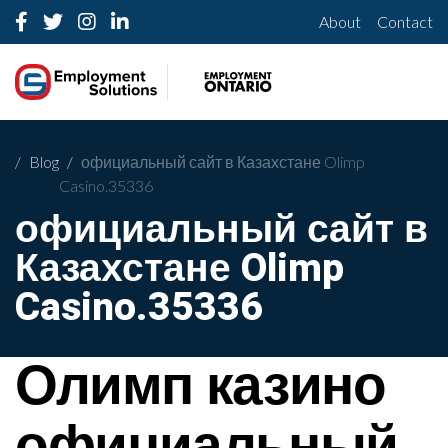
About
Contact
Blog
официальный сайт в Казахстане Olimp
Casino.35336
официальный сайт в
Казахстане Olimp
Casino.35336
Олимп казино
официальный