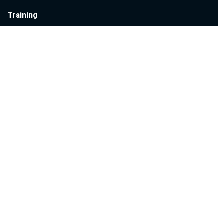
Training
Certificate Workshops
Workshops
Events
About
Contact