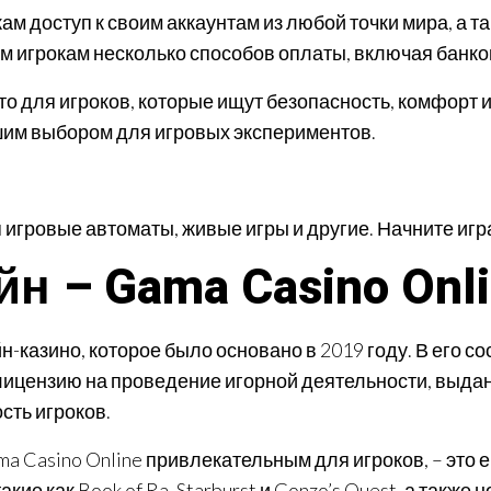
м доступ к своим аккаунтам из любой точки мира, а та
 игрокам несколько способов оплаты, включая банков
сто для игроков, которые ищут безопасность, комфорт
шим выбором для игровых экспериментов.
 игровые автоматы, живые игры и другие. Начните игр
н – Gama Casino Onl
казино, которое было основано в 2019 году. В его сос
т лицензию на проведение игорной деятельности, выдан
сть игроков.
 Casino Online привлекательным для игроков, – это ег
ие как Book of Ra, Starburst и Gonzo’s Quest, а также