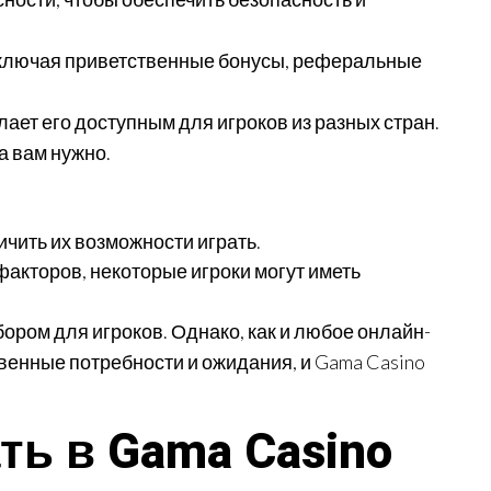
 включая приветственные бонусы, реферальные
лает его доступным для игроков из разных стран.
а вам нужно.
ичить их возможности играть.
факторов, некоторые игроки могут иметь
ором для игроков. Однако, как и любое онлайн-
ственные потребности и ожидания, и Gama Casino
ть в Gama Casino