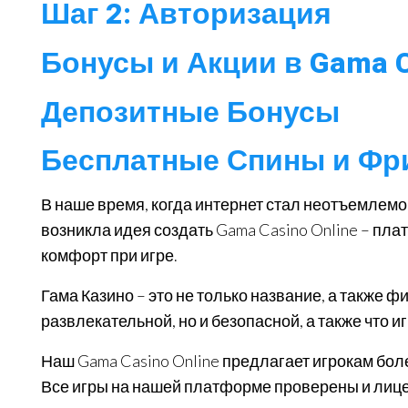
Шаг 2: Авторизация
Бонусы и Акции в Gama C
Депозитные Бонусы
Бесплатные Спины и Фр
В наше время, когда интернет стал неотъемлемо
возникла идея создать Gama Casino Online – пла
комфорт при игре.
Гама Казино – это не только название, а также 
развлекательной, но и безопасной, а также что
Наш Gama Casino Online предлагает игрокам боле
Все игры на нашей платформе проверены и лице