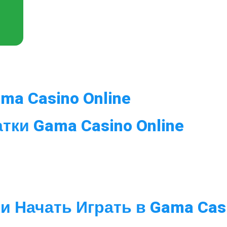
ma Casino Online
ки Gama Casino Online
и Начать Играть в Gama Casi