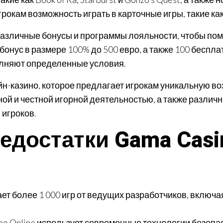
грокам возможность играть в карточные игры, такие как b
азличные бонусы и программы лояльности, чтобы помо
онус в размере 100% до 500 евро, а также 100 беспла
олняют определенные условия.
айн-казино, которое предлагает игрокам уникальную в
ной и честной игорной деятельностью, а также различ
 игроков.
достатки Gama Casin
ет более 1 000 игр от ведущих разработчиков, включа
o Online использует современные технологии безопас