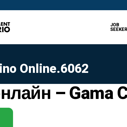
JOB
SEEKE
no Online.6062
нлайн – Gama Ca