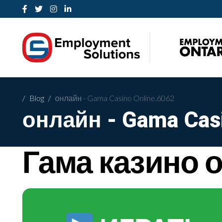
Blog
онлайн - Gama Casino Online.6062
онлайн - Gama Casi
Гама казино о