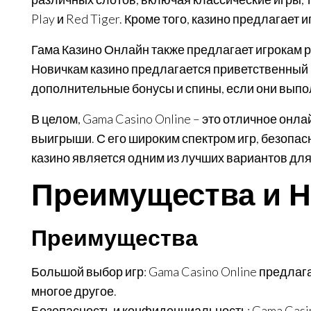
Play и Red Tiger. Кроме того, казино предлагает и
Гама Казино Онлайн также предлагает игрокам р
Новичкам казино предлагается приветственный б
дополнительные бонусы и спины, если они вып
В целом, Gama Casino Online – это отличное онл
выигрыши. С его широким спектром игр, безопас
казино является одним из лучших вариантов для
Преимущества и Не
Преимущества
Большой выбор игр: Gama Casino Online предлага
многое другое.
Безопасность и конфиденциальность: Gama Casin