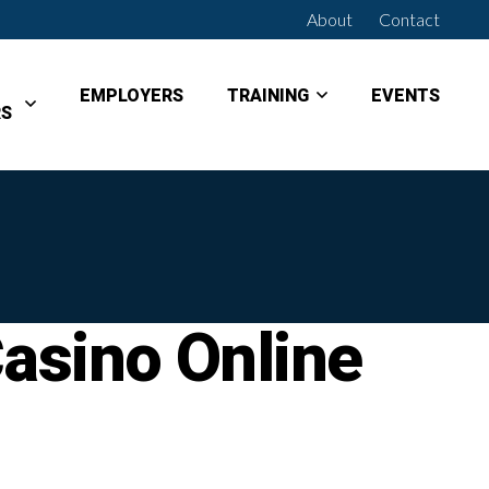
About
Contact
EMPLOYERS
TRAINING
EVENTS
RS
sino Online