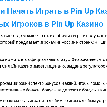
и Начать Играть в Pin Up Ка
х Игроков в Pin Up Казино
азино, где можно играть в любимые игры и получать 
который предлагает игрокам из России и стран СНГ ши
ино – это его официальный статус. Это означает, что
 Ап Онлайн Казино имеет лицензию, выдана регуляторо
рокам широкий спектр бонусов и акций, чтобы помочь 
етственные бонусы, бонусы за депозит и бонусы за иг
ам возможность играть на любимые игры с любым устр
в любом месте, где есть интернет.