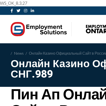
WS_OK_8.3.27
News
Онлайн Казино Официальный Сайт в России
Онлайн Казино Оф
СНГ.989
Пин Ап Онла