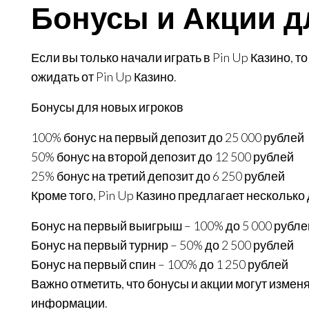
Бонусы и Акции д
Если вы только начали играть в Pin Up Казино, 
ожидать от Pin Up Казино.
Бонусы для новых игроков
100% бонус на первый депозит до 25 000 рублей
50% бонус на второй депозит до 12 500 рублей
25% бонус на третий депозит до 6 250 рублей
Кроме того, Pin Up Казино предлагает несколько 
Бонус на первый выигрыш – 100% до 5 000 рубле
Бонус на первый турнир – 50% до 2 500 рублей
Бонус на первый спин – 100% до 1 250 рублей
Важно отметить, что бонусы и акции могут изме
информации.