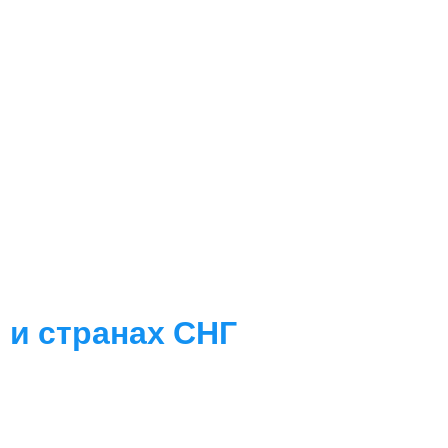
 и странах СНГ