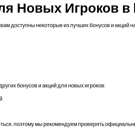
ля Новых Игроков в 
то вам доступны некоторые из лучших бонусов и акций 
других бонусов и акций для новых игроков:
й
няться, поэтому мы рекомендуем проверять официальн