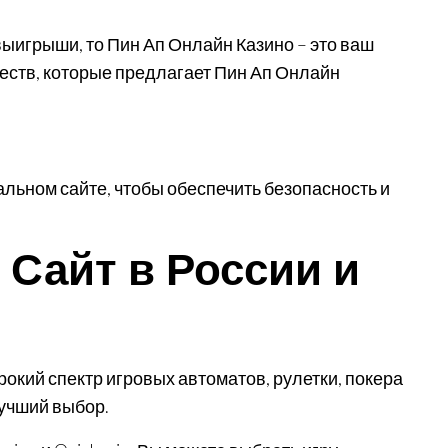
выигрыши, то Пин Ап Онлайн Казино – это ваш
ществ, которые предлагает Пин Ап Онлайн
льном сайте, чтобы обеспечить безопасность и
Сайт в России и
окий спектр игровых автоматов, рулетки, покера
лучший выбор.