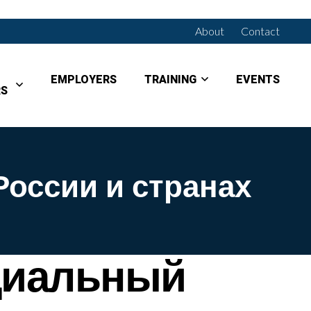
About
Contact
EMPLOYERS
TRAINING
EVENTS
RS
оссии и странах
циальный