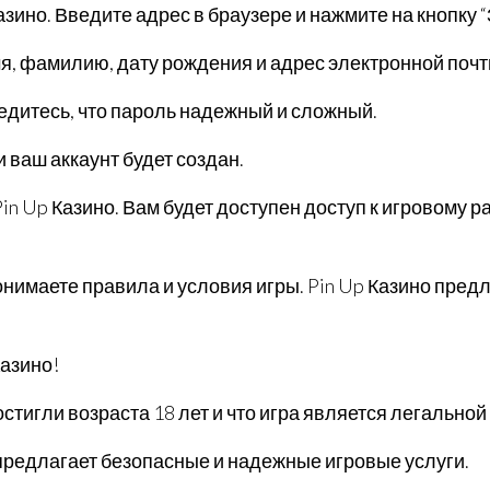
зино. Введите адрес в браузере и нажмите на кнопку 
я, фамилию, дату рождения и адрес электронной почты
бедитесь, что пароль надежный и сложный.
и ваш аккаунт будет создан.
in Up Казино. Вам будет доступен доступ к игровому р
онимаете правила и условия игры. Pin Up Казино пред
Казино!
стигли возраста 18 лет и что игра является легальной
 предлагает безопасные и надежные игровые услуги.