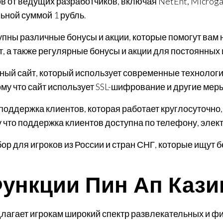
 от ведущих разработчиков, включая NetEnt, Microgam
льной суммой 1 рубль.
тупны различные бонусы и акции, которые помогут вам
, а также регулярные бонусы и акции для постоянных 
жный сайт, который использует современные технолог
ому что сайт использует SSL-шифрование и другие мер
 поддержка клиентов, которая работает круглосуточно,
у что поддержка клиентов доступна по телефону, элект
бор для игроков из России и стран СНГ, которые ищут 
ункции Пин Ап Кази
едлагает игрокам широкий спектр развлекательных и 