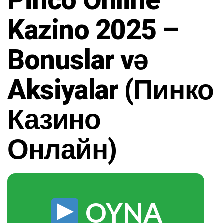
Pinco Online
Kazino 2025 –
Bonuslar və
Aksiyalar (Пинко
Казино
Онлайн)
OYNA