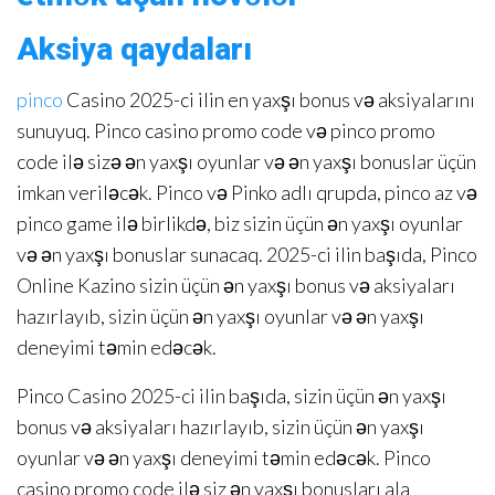
Aksiya qaydaları
pinco
Casino 2025-ci ilin en yaxşı bonus və aksiyalarını
sunuyuq. Pinco casino promo code və pinco promo
code ilə sizə ən yaxşı oyunlar və ən yaxşı bonuslar üçün
imkan veriləcək. Pinco və Pinko adlı qrupda, pinco az və
pinco game ilə birlikdə, biz sizin üçün ən yaxşı oyunlar
və ən yaxşı bonuslar sunacaq. 2025-ci ilin başıda, Pinco
Online Kazino sizin üçün ən yaxşı bonus və aksiyaları
hazırlayıb, sizin üçün ən yaxşı oyunlar və ən yaxşı
deneyimi təmin edəcək.
Pinco Casino 2025-ci ilin başıda, sizin üçün ən yaxşı
bonus və aksiyaları hazırlayıb, sizin üçün ən yaxşı
oyunlar və ən yaxşı deneyimi təmin edəcək. Pinco
casino promo code ilə siz ən yaxşı bonusları ala