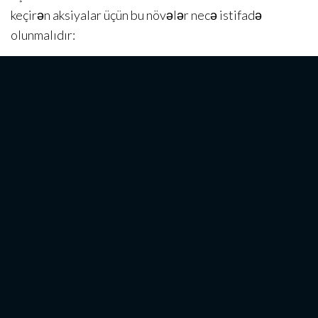
keçirən aksiyalar üçün bu növələr necə istifadə
olunmalıdır: