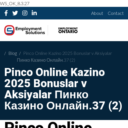
WS_OK_8.3.27
About
Contact
Blog
Pinco Online Kazino 2025 Bonuslar v Aksiyalar
Пинко Казино Онлайн.37 (2)
Pinco Online Kazino
2025 Bonuslar v
Aksiyalar Пинко
Казино Онлайн.37 (2)