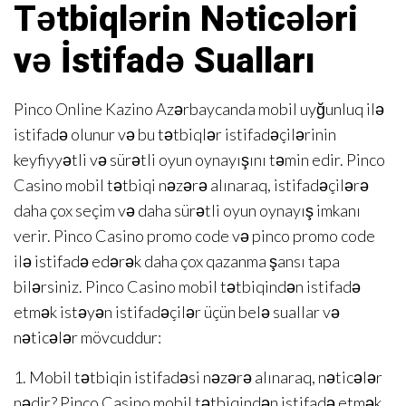
Tətbiqlərin Nəticələri
və İstifadə Sualları
Pinco Online Kazino Azərbaycanda mobil uyğunluq ilə
istifadə olunur və bu tətbiqlər istifadəçilərinin
keyfiyyətli və sürətli oyun oynayışını təmin edir. Pinco
Casino mobil tətbiqi nəzərə alınaraq, istifadəçilərə
daha çox seçim və daha sürətli oyun oynayış imkanı
verir. Pinco Casino promo code və pinco promo code
ilə istifadə edərək daha çox qazanma şansı tapa
bilərsiniz. Pinco Casino mobil tətbiqindən istifadə
etmək istəyən istifadəçilər üçün belə suallar və
nəticələr mövcuddur:
1. Mobil tətbiqin istifadəsi nəzərə alınaraq, nəticələr
nədir? Pinco Casino mobil tətbiqindən istifadə etmək