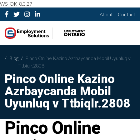
WS_OK_8.3.27
About
Contact
Blog
Pinco Online Kazino Azrbaycanda Mobil Uyunluq v
Ttbiqlr.2808
Pinco Online Kazino
Azrbaycanda Mobil
Uyunluq v Ttbiqlr.2808
Pinco Online