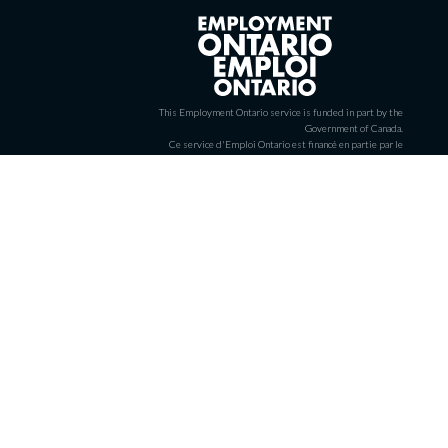
This Employment Ontario service is funded in part by the
Government of Canada.
Ce service d'Emploi Ontario est financé en partie par le
Gouvernement du Canada.