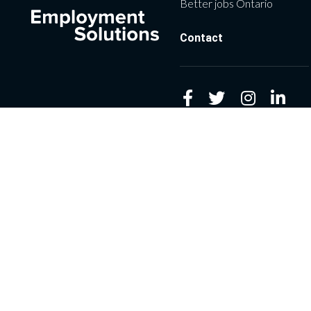
Better jobs Ontario
Contact