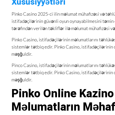
Xüsusiyyətləri
Pinko Casino 2025-ci ilin məlumat mühafizəsi və təhl
istifadəçilərinin güvənli oyun oynayabilmesini təmin
tərəfindən verilən təkliflər ilə məlumat mühafizəsi v
Pinko Casino, istifadəçilərinin məlumatlarını təhlükə
sistemlər tətbiq edir. Pinko Casino, istifadəçilərini
məşğuldir.
Pinco Casino, istifadəçilərinin məlumatlarını təhlükə
sistemlər tətbiq edir. Pinko Casino, istifadəçilərini
məşğuldir.
Pinko Online Kazino
Məlumatların Məhaf