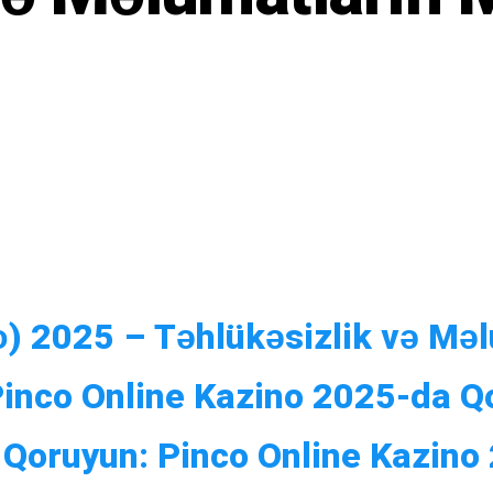
) 2025 – Təhlükəsizlik və Mə
Pinco Online Kazino 2025-da Q
Qoruyun: Pinco Online Kazino 