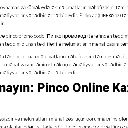
 oynamanıza kömək edərək məlumatların məhafızasını təmin
əliyyatlar və tədbirlər tətbiq edir. Pinko az (Пинко az) t
ir.
ə pinco promo code (Пинко промо код) tərəfindən təqdim o
 təqdim olunan təkliflər ilə məlumatların məhafızasını təm
n təqdim olunan məlumatların məhafızasını təmin etmək üçün
n məhafızasını təmin etmək üçün əməliyyatlar və tədbirlər 
əliyyatlar və tədbirlər tətbiq edir.
nayın: Pinco Online K
izdir və məlumatların məhafızəsi üçün qorunma prinsipləri
ma ölçülərindən istifadə edir. Pinco promo code və Pinco 