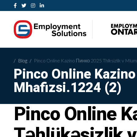
Blog
Pinco Online Kazino Пинко 2025 Thlksizlik v Mlum
Pinco Online Kazino
Mhafizsi.1224 (2)
Pinco Online K
Təhlükəsizlik 