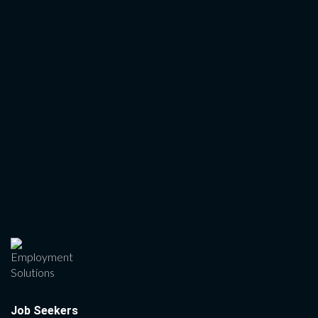
Job Seekers