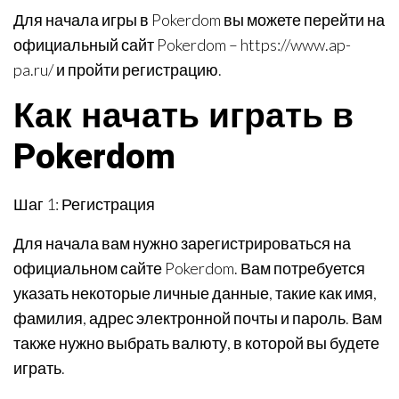
Для начала игры в Pokerdom вы можете перейти на
официальный сайт Pokerdom – https://www.ap-
pa.ru/ и пройти регистрацию.
Как начать играть в
Pokerdom
Шаг 1: Регистрация
Для начала вам нужно зарегистрироваться на
официальном сайте Pokerdom. Вам потребуется
указать некоторые личные данные, такие как имя,
фамилия, адрес электронной почты и пароль. Вам
также нужно выбрать валюту, в которой вы будете
играть.