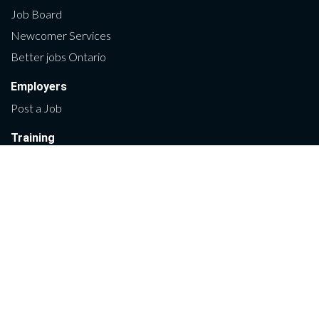
Job Board
Newcomer Services
Better jobs Ontario
Employers
Post a Job
Training
Certificate Workshops
Workshops
Events
About
Contact