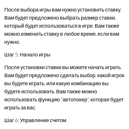
После выбора игры вам нужно установить ставку.
Вам будет предложено выбрать размер ставки,
который будет использоваться в игре. Вам также
можно изменить ставку в любое время, если вам
нужно.
Шаг 5: Начало игры
После установки ставки вы можете начать играть.
Вам будет предложено сделать выбор, какой игрок
вы будете играть, или какую комбинацию вы
будете использовать. Вам также можно
использовать функцию “автопокер”, которая будет
играть за вас.
Шаг 6: Управление счетом