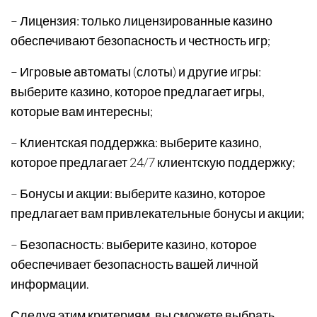
– Лицензия: только лицензированные казино
обеспечивают безопасность и честность игр;
– Игровые автоматы (слоты) и другие игры:
выберите казино, которое предлагает игры,
которые вам интересны;
– Клиентская поддержка: выберите казино,
которое предлагает 24/7 клиентскую поддержку;
– Бонусы и акции: выберите казино, которое
предлагает вам привлекательные бонусы и акции;
– Безопасность: выберите казино, которое
обеспечивает безопасность вашей личной
информации.
Следуя этим критериям, вы сможете выбрать