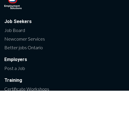
Job Seekers
Job Board
Newcomer Services
Better jobs Ontario
Employers
Post a Job
Training
Certificate Workshops
Workshops
Events
About