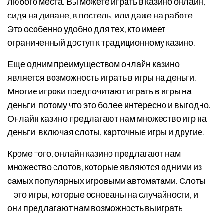
любого места. Вы можете играть в казино онлайн,
сидя на диване, в постель, или даже на работе.
Это особенно удобно для тех, кто имеет
ограниченный доступ к традиционному казино.
Еще одним преимуществом онлайн казино
является возможность играть в игры на деньги.
Многие игроки предпочитают играть в игры на
деньги, потому что это более интересно и выгодно.
Онлайн казино предлагают нам множество игр на
деньги, включая слоты, карточные игры и другие.
Кроме того, онлайн казино предлагают нам
множество слотов, которые являются одними из
самых популярных игровыми автоматами. Слоты
– это игры, которые основаны на случайности, и
они предлагают нам возможность выиграть