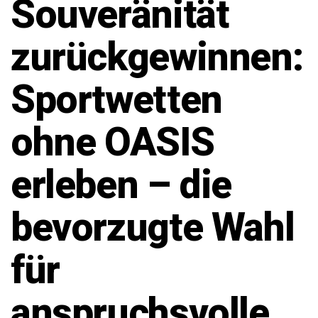
Souveränität
zurückgewinnen:
Sportwetten
ohne OASIS
erleben – die
bevorzugte Wahl
für
anspruchsvolle