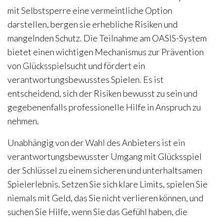
mit Selbstsperre eine vermeintliche Option
darstellen, bergen sie erhebliche Risiken und
mangelnden Schutz. Die Teilnahme am OASIS-System
bietet einen wichtigen Mechanismus zur Prävention
von Glücksspielsucht und fördert ein
verantwortungsbewusstes Spielen. Es ist
entscheidend, sich der Risiken bewusst zu sein und
gegebenenfalls professionelle Hilfe in Anspruch zu
nehmen.
Unabhängig von der Wahl des Anbieters ist ein
verantwortungsbewusster Umgang mit Glücksspiel
der Schlüssel zu einem sicheren und unterhaltsamen
Spielerlebnis. Setzen Sie sich klare Limits, spielen Sie
niemals mit Geld, das Sie nicht verlieren können, und
suchen Sie Hilfe, wenn Sie das Gefühl haben, die