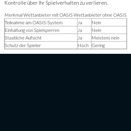
Kontrolle über Ihr Spielverhalten zu verlieren.
Merkmal Wettanbieter mit OASIS Wettanbieter ohne OASIS
Teilnahme am OASIS-System
Ja
Nein
Einhaltung von Spielsperren
Ja
Nein
Staatliche Aufsicht
Ja
Meistens nein
Schutz der Spieler
Hoch
Gering