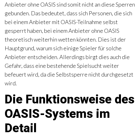
Anbieter ohne OASIS sind somit nicht an diese Sperren
gebunden. Das bedeutet, dass sich Personen, die sich
bei einem Anbieter mit OASIS-Teilnahme selbst
gesperrt haben, bei einem Anbieter ohne OASIS
theoretisch weiterhin wetten könnten. Dies ist der
Hauptgrund, warum sich einige Spieler für solche
Anbieter entscheiden. Allerdings birgt dies auch die
Gefahr, dass eine bestehende Spielsucht weiter
befeuert wird, da die Selbstsperre nicht durchgesetzt
wird.
Die Funktionsweise des
OASIS-Systems im
Detail