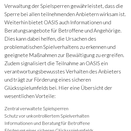
Verwaltung der Spielsperren gewährleistet, dass die
Sperre bei allen teilnehmenden Anbietern wirksam ist.
Weiterhin bietet OASIS auch Informationen und
Beratungsangebote für Betroffene und Angehörige.
Dies kann dabei helfen, die Ursachen des
problematischen Spielverhaltens zu erkennen und
geeignete Maßnahmen zur Bewältigung zu ergreifen.
Zudem signalisiert die Teilnahme an OASIS ein
verantwortungsbewusstes Verhalten des Anbieters
und trägt zur Förderung eines sicheren
Glücksspielumfelds bei. Hier eine Übersicht der
wesentlichen Vorteile:
Zentral verwaltete Spielsperren
Schutz vor unkontrolliertem Spielverhalten
Informationen und Beratung für Betroffene
Förderung eines sicheren Glücksspielumfelds