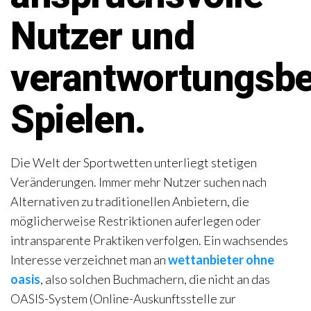
Nutzer und
verantwortungsb
Spielen.
Die Welt der Sportwetten unterliegt stetigen
Veränderungen. Immer mehr Nutzer suchen nach
Alternativen zu traditionellen Anbietern, die
möglicherweise Restriktionen auferlegen oder
intransparente Praktiken verfolgen. Ein wachsendes
Interesse verzeichnet man an
wettanbieter ohne
oasis
, also solchen Buchmachern, die nicht an das
OASIS-System (Online-Auskunftsstelle zur