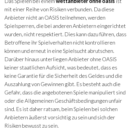
Das Spielen bei einem
wettanbieter ohne oasis
ist
mit einer Reihe von Risiken verbunden. Da diese
Anbieter nicht an OASIS teilnehmen, werden
Spielsperren, die bei anderen Anbietern eingerichtet
wurden, nicht respektiert. Dies kann dazu führen, dass
Betroffene ihr Spielverhalten nicht kontrollieren
können und erneut in eine Spielsucht abrutschen.
Darüber hinaus unterliegen Anbieter ohne OASIS
keiner staatlichen Aufsicht, was bedeutet, dass es
keine Garantie für die Sicherheit des Geldes und die
Auszahlung von Gewinnen gibt. Es besteht auch die
Gefahr, dass die angebotenen Spiele manipuliert sind
oder die Allgemeinen Geschäftsbedingungen unfair
sind. Es ist daher ratsam, beim Spielen bei solchen
Anbietern äußerst vorsichtig zu sein und sich der
Risiken bewusst zu sein.