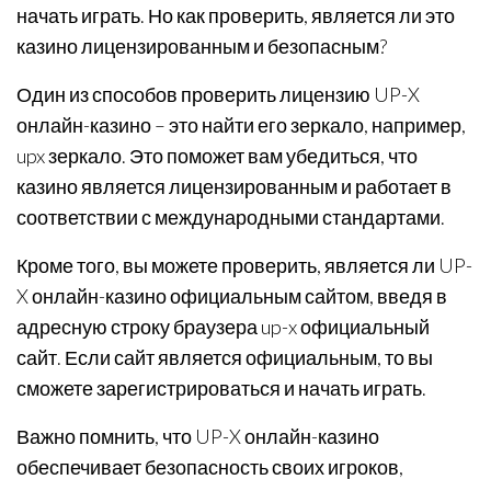
начать играть. Но как проверить, является ли это
казино лицензированным и безопасным?
Один из способов проверить лицензию UP-X
онлайн-казино – это найти его зеркало, например,
upx зеркало. Это поможет вам убедиться, что
казино является лицензированным и работает в
соответствии с международными стандартами.
Кроме того, вы можете проверить, является ли UP-
X онлайн-казино официальным сайтом, введя в
адресную строку браузера up-x официальный
сайт. Если сайт является официальным, то вы
сможете зарегистрироваться и начать играть.
Важно помнить, что UP-X онлайн-казино
обеспечивает безопасность своих игроков,