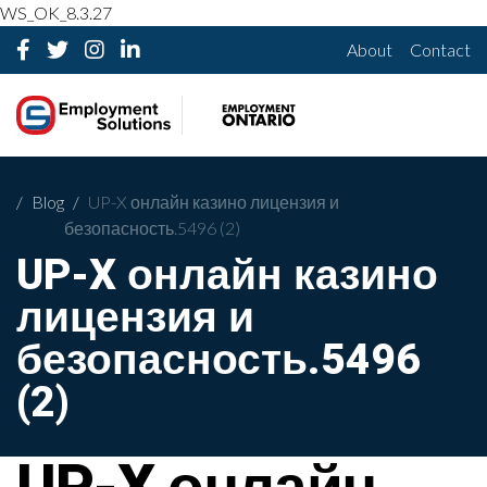
WS_OK_8.3.27
About
Contact
Blog
UP-X онлайн казино лицензия и
безопасность.5496 (2)
UP-X онлайн казино
лицензия и
безопасность.5496
(2)