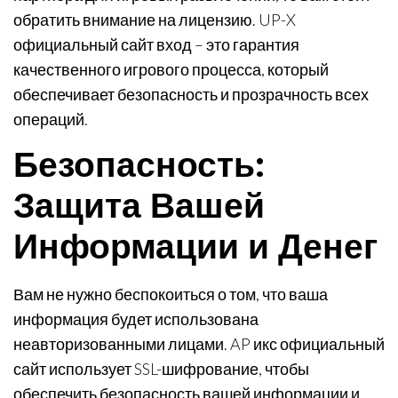
обратить внимание на лицензию. UP-X
официальный сайт вход – это гарантия
качественного игрового процесса, который
обеспечивает безопасность и прозрачность всех
операций.
Безопасность:
Защита Вашей
Информации и Денег
Вам не нужно беспокоиться о том, что ваша
информация будет использована
неавторизованными лицами. AP икс официальный
сайт использует SSL-шифрование, чтобы
обеспечить безопасность вашей информации и