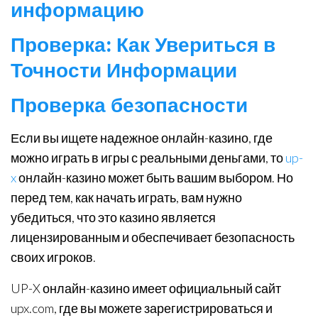
информацию
Проверка: Как Увериться в
Точности Информации
Проверка безопасности
Если вы ищете надежное онлайн-казино, где
можно играть в игры с реальными деньгами, то
up-
x
онлайн-казино может быть вашим выбором. Но
перед тем, как начать играть, вам нужно
убедиться, что это казино является
лицензированным и обеспечивает безопасность
своих игроков.
UP-X онлайн-казино имеет официальный сайт
upx.com, где вы можете зарегистрироваться и