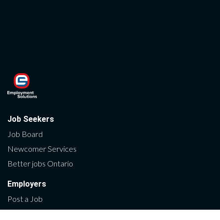
Job Seekers
Job Board
Newcomer Services
Better jobs Ontario
Employers
Post a Job
Training