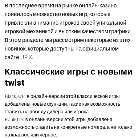
В последнее время на рынке онлайн-казино
появилось множество новых игр, которые
привлекли внимание игроков своей уникальной
игровой механикой и высоким качеством графики.
В этом разделе мы рассмотрим некоторые из этих
новинок, которые доступны на официальном
сайте UP X.
Классические игры с новыми
twist
Blackjack: в онлайн-версии этой классической игры
добавлены новые функции, такие как возможность
ставить на победу дилера или игрока.
Roulette: в онлайн-версии этой игры добавлена
возможность ставить на конкретные номера, а не только
на красное или черное.