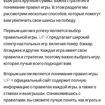
выиграть крупные суммы, важна стратегия и
понимание правил игры. В этом разделе мы
рассмотрим несколько способов, которые помогут
вам увеличить свои шансы на победу.
Первым шагом к успеху является выбор
правильной игры. UP-X предлагает широкий
спектр настольных игр, включая покер, бэккар,
блэкджек и другие. Каждая игра имеет свои
правила и стратегии, поэтому важно выбрать игру,
которая лучше всего подходит вам.
Вторым шагом является понимание правил игры.
UP-X официальный сайт содержит полную
информацию о правилах каждой игры, а также о
ставках и выигрышах. Ознакомившись с
правилами, вы сможете лучше понять, как играть и