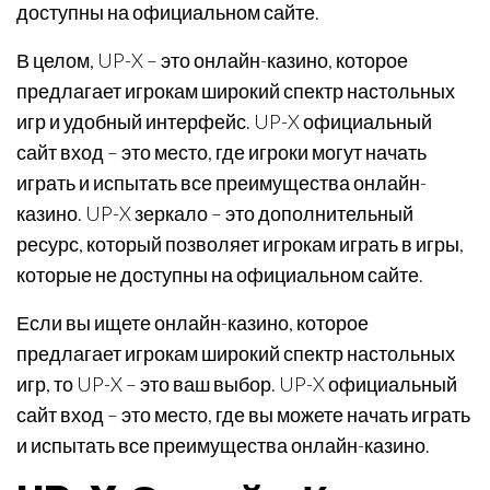
доступны на официальном сайте.
В целом, UP-X – это онлайн-казино, которое
предлагает игрокам широкий спектр настольных
игр и удобный интерфейс. UP-X официальный
сайт вход – это место, где игроки могут начать
играть и испытать все преимущества онлайн-
казино. UP-X зеркало – это дополнительный
ресурс, который позволяет игрокам играть в игры,
которые не доступны на официальном сайте.
Если вы ищете онлайн-казино, которое
предлагает игрокам широкий спектр настольных
игр, то UP-X – это ваш выбор. UP-X официальный
сайт вход – это место, где вы можете начать играть
и испытать все преимущества онлайн-казино.