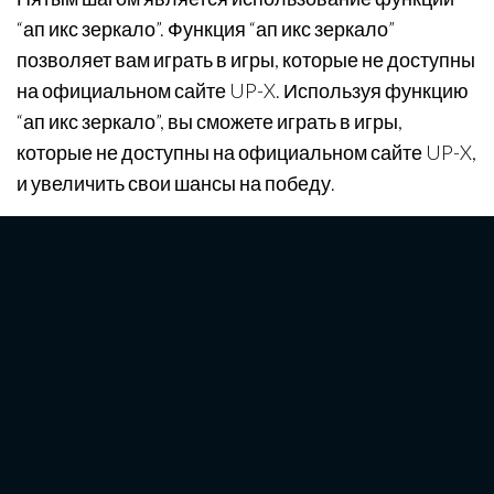
“ап икс зеркало”. Функция “ап икс зеркало”
позволяет вам играть в игры, которые не доступны
на официальном сайте UP-X. Используя функцию
“ап икс зеркало”, вы сможете играть в игры,
которые не доступны на официальном сайте UP-X,
и увеличить свои шансы на победу.