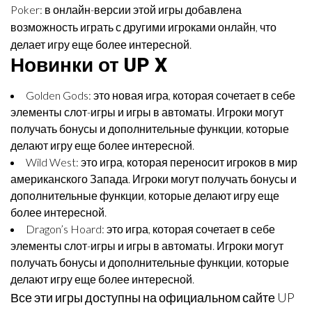
Poker: в онлайн-версии этой игры добавлена
возможность играть с другими игроками онлайн, что
делает игру еще более интересной.
Новинки от UP X
Golden Gods: это новая игра, которая сочетает в себе
элементы слот-игры и игры в автоматы. Игроки могут
получать бонусы и дополнительные функции, которые
делают игру еще более интересной.
Wild West: это игра, которая переносит игроков в мир
американского Запада. Игроки могут получать бонусы и
дополнительные функции, которые делают игру еще
более интересной.
Dragon’s Hoard: это игра, которая сочетает в себе
элементы слот-игры и игры в автоматы. Игроки могут
получать бонусы и дополнительные функции, которые
делают игру еще более интересной.
Все эти игры доступны на официальном сайте UP