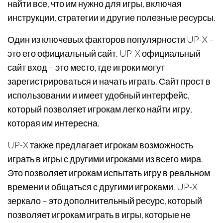
найти все, что им нужно для игры, включая
инструкции, стратегии и другие полезные ресурсы.
Один из ключевых факторов популярности UP-X –
это его официальный сайт. UP-X официальный
сайт вход – это место, где игроки могут
зарегистрироваться и начать играть. Сайт прост в
использовании и имеет удобный интерфейс,
который позволяет игрокам легко найти игру,
которая им интересна.
UP-X также предлагает игрокам возможность
играть в игры с другими игроками из всего мира.
Это позволяет игрокам испытать игру в реальном
времени и общаться с другими игроками. UP-X
зеркало – это дополнительный ресурс, который
позволяет игрокам играть в игры, которые не